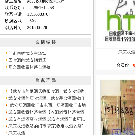
店主姓名： 武安收烟收酒武安市
联系ＱＱ：
2961612258
联系电话： 15933888767
所属区域： 邯郸
创店时间： 2018-06-20
友 情 链 接
武安收
门市回收武安中华烟
回收酒的武安烟酒店
会员价：
邢台回收贵州茅台酒价
热 点 产 品
【武安市的烟酒店收烟收酒、武安收烟收
酒】
武安收酒的店收烟酒、武安茅台酒回收门
市回收店
[武安烟酒回收门市电话、烟酒回收门市地
址]
武安回收贵州茅台酒【收酒老贵州茅台酒
武安高价回收】
武安有烟酒店收烟酒|武安有烟酒门市可以
收酒
武安收烟收酒的门市‘武安收烟收酒的店’
武安收酒