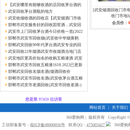
【武安哪里有能够收酒的店回收茅台酒的
[武安烟酒回收门市
门市】
武安回收茅台酒瓶的地方
收门市地址
武安收烟收酒的回收店【武安烟酒门市收
会员价：
酒】
邯郸市武安服务好的回收囯窖酒，武安回
收红云郎酒 武安
武安市上门回收茅台酒今日价格一览(2022
更新中)
邯郸市武安市回收烟(武安收中华烟黄鹤
楼)今日回收详细价
邯郸武安回收90年代茅台酒武安专业的回
收92年茅台酒
武安回收22年烟酒武安市收烟酒当地门店
位置
武安地区更高价知名的收购五粮液酒 武安
市
邯郸市武安市回收五粮液1618.2022已更新
(今日/推荐)
邯郸武安回收名烟名酒(烟酒回收价
格)2022已更新
邯郸市武安市回收名酒(武安收茅台酒五粮
液)今日回收详细价
邯郸市武安市老酒回收(武安市回收老酒-)
一览一览表
您是第 97459 位访客
网站首页
|
关于我们
360爱购网 | 版权所有 CopyRight © 2009
工信部备案号：
桂ICP备08000056号
联系QQ：
475003427
360爱购