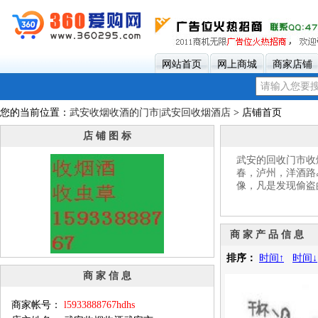
网站首页
网上商城
商家店铺
您的当前位置：
武安收烟收酒的门市|武安回收烟酒店
> 店铺首页
店 铺 图 标
武安的回收门市收烟
春，泸州，洋酒路
像，凡是发现偷盗
商 家 产 品 信 息
排序：
时间↑
时间↓
商 家 信 息
商家帐号：
l5933888767hdhs