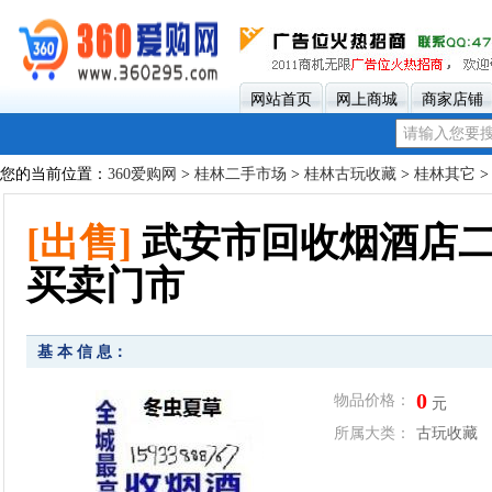
网站首页
网上商城
商家店铺
您的当前位置：
360爱购网
>
桂林二手市场
>
桂林古玩收藏
>
桂林其它
>
[出售]
武安市回收烟酒店二
买卖门市
基 本 信 息：
0
物品价格：
元
所属大类：
古玩收藏