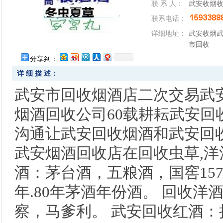
联 系 人：
武安收烟
联系电话：
详细地址：
武安收烟武
市回收
分享到：
详 细 描 述：
武安市回收烟酒店二次交易武
烟酒回收公司60载耕耘武安回收
沟通让武安回收烟酒和武安回收
武安烟酒回收店在回收虫草,洋酒1.59
酒：茅台酒，五粮酒，国窖1573。
年.80年茅酒年份酒。 回收洋
察，马爹利。 武安回收红酒