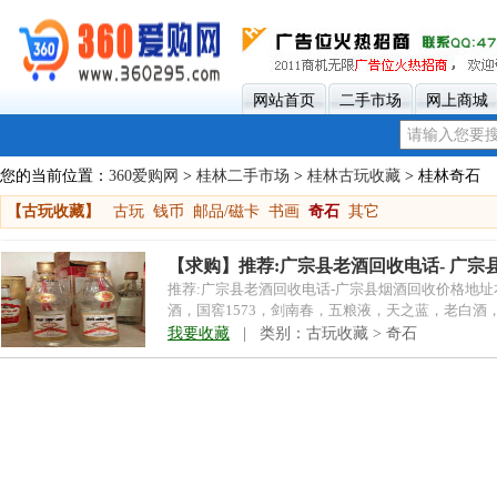
网站首页
二手市场
网上商城
您的当前位置：
360爱购网
>
桂林二手市场
>
桂林古玩收藏
> 桂林奇石
【古玩收藏】
古玩
钱币
邮品/磁卡
书画
奇石
其它
【求购】推荐:广宗县老酒回收电话- 广宗
推荐:广宗县老酒回收电话-广宗县烟酒回收价格地
酒，国窖1573，剑南春，五粮液，天之蓝，老白
密。免费上门...
我要收藏
| 类别：古玩收藏 > 奇石