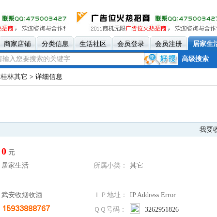
商家店铺
分类信息
生活社区
会员登录
会员注册
居家生
高级搜索
>
桂林其它
> 详细信息
我要
0
元
居家生活
所属小类：
其它
武安收烟收酒
ＩＰ地址：
IP Address Error
ＱＱ号码：
3262951826