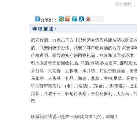
详细地址：
分享到：
详 细 描 述：
武安收酒↓↓↓↓点击下方【邯郸茅台酒五粮液名酒收购回收站
的、武安回收茅台酒、武安邯郸市收购酒的地方 武安本
价格透明。倡导诚实守信回收礼品，营造和谐回收环境==
郸地区常年高价回收礼品. 洋酒.老酒.冬虫夏草..邯郸
茅台酒，剑南春，五粮液，水井坊，钓鱼台国宾酒，国窖
马爹利，人头马，礼品，海参，燕窝，冬虫.夏草。高价收
轩尼诗李察酒瓶，(名)，(名酒)，(茅台)，(剑南春)(
拉菲，路易十三，轩尼诗李察，金公马爹利，人头马，礼品
司
联系我时请说明是在360爱购网看到的，谢谢！