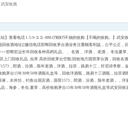
武安收酒
】查看电话⒈5-9-⒊⒊-888-⑺⑹⑺不抽的收购​【不喝的收购。】武安
地回收酒地址[[徽信电话邯郸回收茅台酒业务注重顾客利益，公平公正，
==邯郸宏运长年回收各种高档礼品、 、名酒 、洋酒 、老酒 、冬虫夏草
京地区上门回收礼品..虫草 高价回收茅台空瓶/回收地方国营茅台酒，回收名
1573，郎酒，汾酒，陈年老酒，洋酒，拉菲，路易十三，轩尼诗李察，
购茅台15年30年50年酒瓶礼盒等，回收洋酒瓶，路易十三酒瓶，拉菲酒
，五粮液，水井坊，钓鱼台国宾酒，国窖1573，郎酒，汾酒，陈年老酒，，洋
，海参，冬虫.夏草，高价收购茅台15年30年50年酒瓶礼盒等武安回收