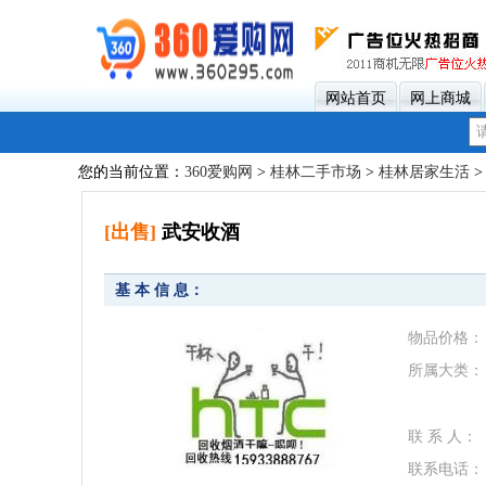
网站首页
网上商城
您的当前位置：
360爱购网
>
桂林二手市场
>
桂林居家生活
[出售]
武安收酒
基 本 信 息：
物品价格：
所属大类：
联 系 人：
联系电话：