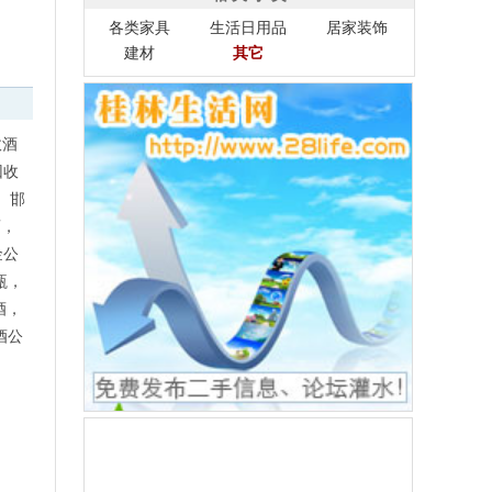
各类家具
生活日用品
居家装饰
建材
其它
收酒
回收
、邯
酒，
金公
瓶，
酒，
酒公