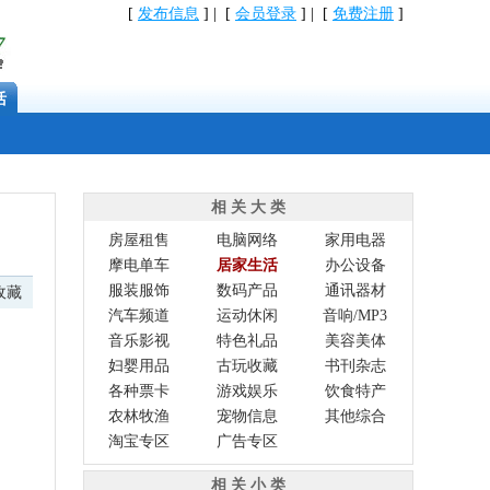
[
发布信息
] | [
会员登录
] | [
免费注册
]
活
相 关 大 类
房屋租售
电脑网络
家用电器
摩电单车
居家生活
办公设备
服装服饰
数码产品
通讯器材
收藏
汽车频道
运动休闲
音响/MP3
音乐影视
特色礼品
美容美体
妇婴用品
古玩收藏
书刊杂志
各种票卡
游戏娱乐
饮食特产
农林牧渔
宠物信息
其他综合
淘宝专区
广告专区
相 关 小 类