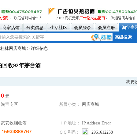
商家店铺
分类信息
生活社区
会员登录
会员注册
淘宝专
高级搜索
>
桂林网店商城
> 详细信息
回收92年茅台酒
我要
0
元
淘宝专区
所属小类：
网店商城
武安收烟收酒
ＩＰ地址：
IP Address Error
ＱＱ号码：
2961612258