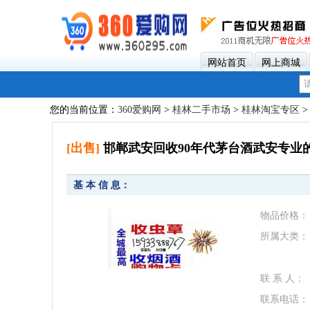
网站首页
网上商城
您的当前位置：
360爱购网
>
桂林二手市场
>
桂林淘宝专区
[出售]
邯郸武安回收90年代茅台酒武安专业的
基 本 信 息：
物品价格：
所属大类：
联 系 人：
联系电话：