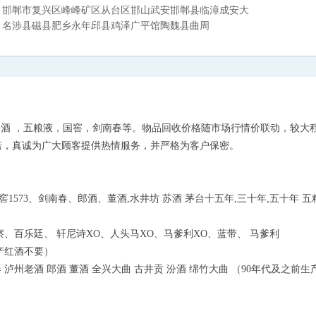
邯郸市复兴区峰峰矿区从台区邯山武安邯郸县临漳成安大
名涉县磁县肥乡永年邱县鸡泽广平馆陶魏县曲周
郎酒 ，五粮液，国窖，剑南春等。物品回收价格随市场行情价联动，较大
诺，真诚为广大顾客提供热情服务，并严格为客户保密。
窖1573、剑南春、郎酒、董酒,水井坊 苏酒 茅台十五年,三十年,五十年 五
李察、百乐廷、 轩尼诗XO、人头马XO、马爹利XO、蓝带、 马爹利
国产红酒不要）
 泸州老酒 郎酒 董酒 全兴大曲 古井贡 汾酒 绵竹大曲 （90年代及之前生