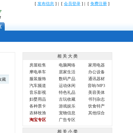
[
发布信息
] | [
会员登录
] | [
免费注册
]
区
相 关 大 类
房屋租售
电脑网络
家用电器
摩电单车
居家生活
办公设备
服装服饰
数码产品
通讯器材
收藏
汽车频道
运动休闲
音响/MP3
音乐影视
特色礼品
美容美体
妇婴用品
古玩收藏
书刊杂志
各种票卡
游戏娱乐
饮食特产
农林牧渔
宠物信息
其他综合
淘宝专区
广告专区
相 关 小 类