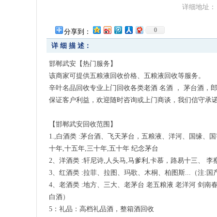
详细地址：
0
分享到：
详 细 描 述：
邯郸武安【热门服务】
该商家可提供五粮液回收价格、五粮液回收等服务。
辛叶名品回收专业上门回收各类老酒 名酒 ， 茅台酒，
保证客户利益，欢迎随时咨询或上门商谈，我们信守承
【邯郸武安回收范围】
1.,白酒类 :茅台酒、飞天茅台，五粮液、洋河、国缘、国
十年,十五年,三十年,五十年 纪念茅台
2、洋酒类 :轩尼诗,人头马,马爹利,卡慕，路易十三、 
3、红酒类 :拉菲、拉图、玛歌、木桐、柏图斯...（注:
4、老酒类 :地方、三大、老茅台 老五粮液 老洋河 剑南春
白酒）
5：礼品：高档礼品酒，整箱酒回收