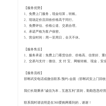
【服务优势】
1、免费上门服务，现金结算，转账。
2、现场定价且回收价格高于同行。
3、免费评估、价格公道、交易合理。
4、承诺严格为客户保密。
5、营业时间：周一至周日，全天不休。
【服务售后】
1、服务承诺：免费上门看货估价、价格高、信誉好、重
2、交易与支付：微信、支 付 宝、网银转账、现金，
【服务流程】
邯郸武安电话或微信联系-预约-会面（邯郸武安上门回收或者
我们长期秉承“诚信为本，互惠互利”原则，勤勤恳恳经
联系我时请说明是在360爱购网看到的，谢谢！