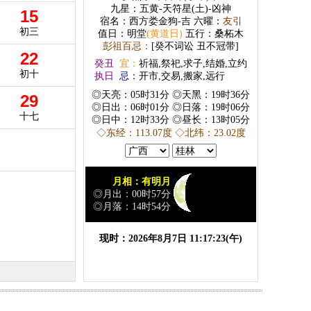
九星：五黄-天符星(土)-凶神
15
宿名：西方娄金狗-吉 六曜：
友引
初三
值日：明堂
(黄道日)
五行：桑柘木
彭祖百忌：
[癸不词讼 丑不冠带]
22
癸丑
宜：
祈福,祭祀,求子,结婚,立约
初十
执日
忌：
开市,交易,搬家,远行
◎天亮：05时31分 ◎天黑：19时36分
29
◎日出：06时01分 ◎日落：19时06分
十七
◎日中：12时33分 ◎昼长：13时05分
◇东经：113.07度 ◇北纬：23.02度
月相：有明月
◎月出：00时57分
◎月落：14时54分
现时：
2026年8月7日 11:17:23
(
午
)