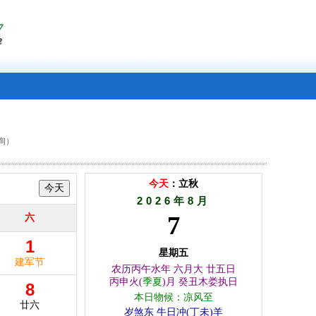
询）
今天
：立秋
2026年8月
7
六
1
星期五
建军节
农历丙午水年 六月大 廿五日
丙申火(
季夏
)月 癸丑木娄执日
8
本日物候：凉风至
廿六
岁煞东 牛日冲(丁未)羊