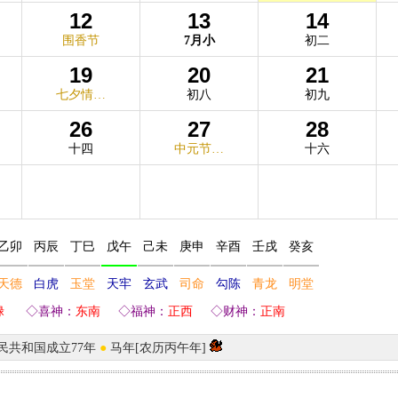
12
13
14
围香节
7月小
初二
19
20
21
七夕情…
初八
初九
26
27
28
十四
中元节…
十六
乙卯
丙辰
丁巳
戊午
己未
庚申
辛酉
壬戌
癸亥
天德
白虎
玉堂
天牢
玄武
司命
勾陈
青龙
明堂
禄
◇喜神：
东南
◇福神：
正西
◇财神：
正南
民共和国成立77年
●
马年[农历丙午年]