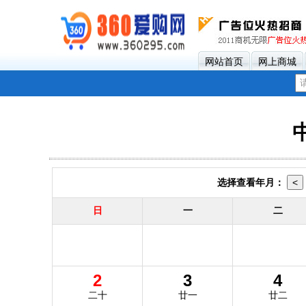
网站首页
网上商城
选择查看年月：
日
一
二
2
3
4
二十
廿一
廿二