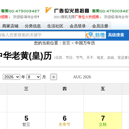
商家店铺
分类信息
生活社区
会员登录
会员注册
高级搜索
您的当前位置：
首页
> 中国万年历
中华老黄(皇)历
（日历、节日、节气、天干、地支、吉凶、宜忌查
年
月
AUG 2026
三
四
五
5
6
7
廿三
关帝节
立秋