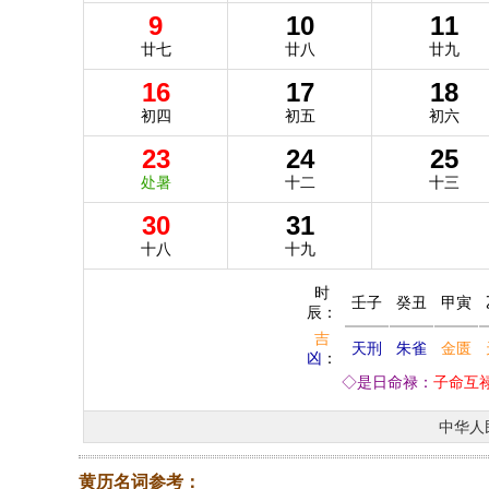
9
10
11
廿七
廿八
廿九
16
17
18
初四
初五
初六
23
24
25
处暑
十二
十三
30
31
十八
十九
时
壬子
癸丑
甲寅
辰：
吉
天刑
朱雀
金匮
凶
：
◇是日命禄：
子命互
中华人
黄历名词参考：